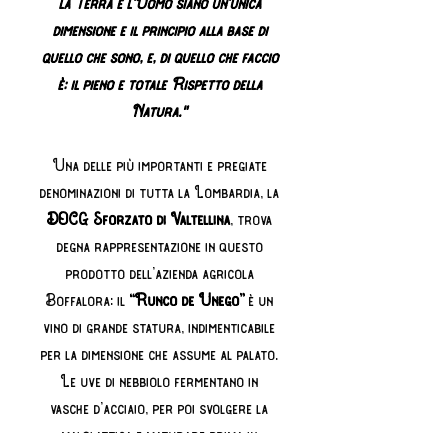
l
a Terra e l'Uomo siano un'unica
dimensione e il principio alla base di
quello che sono, e, di quello che faccio
è:
il pieno e totale Rispetto della
Natura."
Una delle più importanti e pregiate
denominazioni di tutta la Lombardia, la
DOCG Sforzato di Valtellina
, trova
degna rappresentazione in questo
prodotto dell’azienda agricola
Boffalora: il
“Runco de Unego”
è un
vino di grande statura, indimenticabile
per la dimensione che assume al palato.
Le uve di nebbiolo fermentano in
vasche d’acciaio, per poi svolgere la
malolattica e maturare prima in