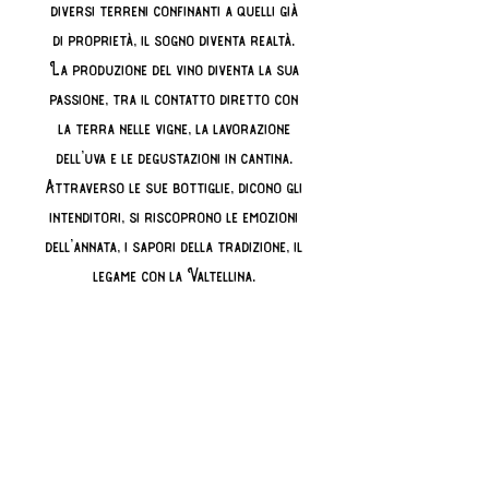
diversi terreni confinanti a quelli già
di proprietà, il sogno diventa realtà.
La produzione del vino diventa la sua
passione, tra il contatto diretto con
la terra nelle vigne, la lavorazione
dell’uva e le degustazioni in cantina.
Attraverso le sue bottiglie, dicono gli
intenditori, si riscoprono le emozioni
dell’annata, i sapori della tradizione, il
legame con la Valtellina.
Ogni annata non è mai uguale.
Annata:
2019
Vitigno:
Chiavennasca (Nebbiolo)
Denominazione:
Sforzato di valtellina
D.O.C.G. Alfio Mozzi
Gradazione alcolica:
16%