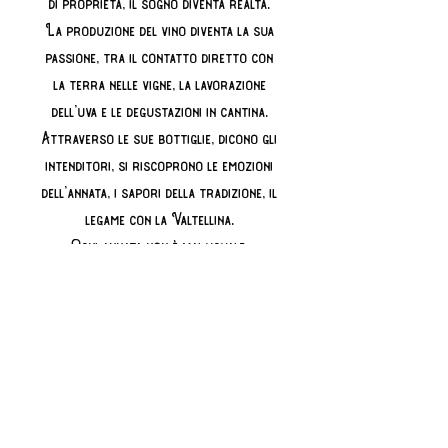
di proprietà, il sogno diventa realtà.
La produzione del vino diventa la sua
passione, tra il contatto diretto con
la terra nelle vigne, la lavorazione
dell’uva e le degustazioni in cantina.
Attraverso le sue bottiglie, dicono gli
intenditori, si riscoprono le emozioni
dell’annata, i sapori della tradizione, il
legame con la Valtellina.
Ogni annata non è mai uguale.
Annata: 2022
Vitigno: Chiavennasca (Nebbiolo)
Denominazione: Valtellina Superiore
Sassela D.O.C.G.
Gradazione alcolica:
Lieviti selezionati: No